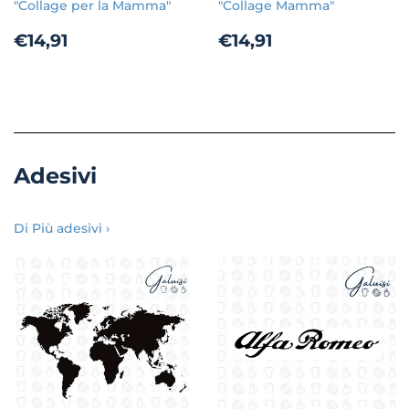
"Collage per la Mamma"
"Collage Mamma"
Prezzo
€14,91
Prezzo
€14,91
€14,91
€14,91
di
di
listino
listino
Adesivi
Di Più adesivi ›