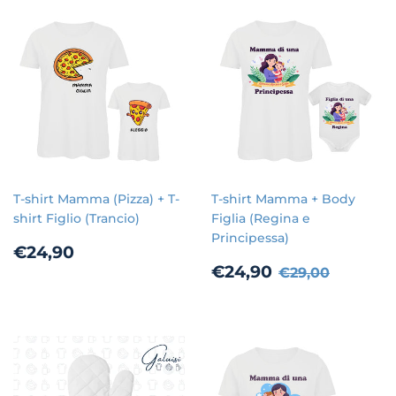
T-shirt Mamma (Pizza) + T-
T-shirt Mamma + Body
shirt Figlio (Trancio)
Figlia (Regina e
Principessa)
Prezzo
€24,90
€24,90
di
Prezzo
€24,90
Prezzo di list
€29,00
€24,90
€29,00
listino
scontato