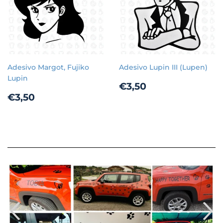
Adesivo Margot, Fujiko
Adesivo Lupin III (Lupen)
Lupin
Prezzo
€3,50
€3,50
Prezzo
€3,50
di
€3,50
di
listino
listino