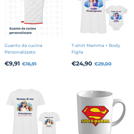
Guanto da cucina
T-shirt Mamma + Body
Personalizzato
Figlia
Prezzo
€9,91
Prezzo
€24,90
Prezzo di listino
€16,91
Prezzo di list
€29,00
€9,91
€24,90
€16,91
€29,00
scontato
scontato