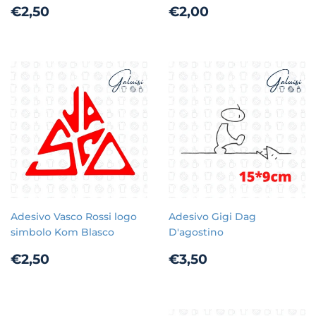
Prezzo
€2,50
Prezzo
€2,00
€2,50
€2,00
di
di
listino
listino
Adesivo Vasco Rossi logo
Adesivo Gigi Dag
simbolo Kom Blasco
D'agostino
Prezzo
€2,50
Prezzo
€3,50
€2,50
€3,50
di
di
listino
listino