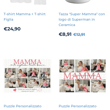
T-shirt Mamma + T-shirt
Tazza "Super Mamma" con
Figlia
logo di Superman in
Ceramica
Prezzo
€24,90
€24,90
di
Prezzo
€8,91
Prezzo di listin
€12,91
€8,91
€12,91
listino
scontato
Puzzle Personalizzato
Puzzle Personalizzato