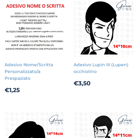
Adesivo Nome/Scritta
Adesivo Lupin III (Lupen)
Personalizzato/a
occhiolino
Prespaziato
Prezzo
€3,50
€3,50
Prezzo
€1,25
di
€1,25
di
listino
listino