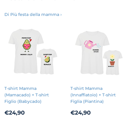
Di Più festa della mamma ›
T-shirt Mamma
T-shirt Mamma
(Mamacado) + T-shirt
(Innaffiatoio) + T-shirt
Figlio (Babycado)
Figlia (Piantina)
Prezzo
€24,90
Prezzo
€24,90
€24,90
€24,90
di
di
listino
listino