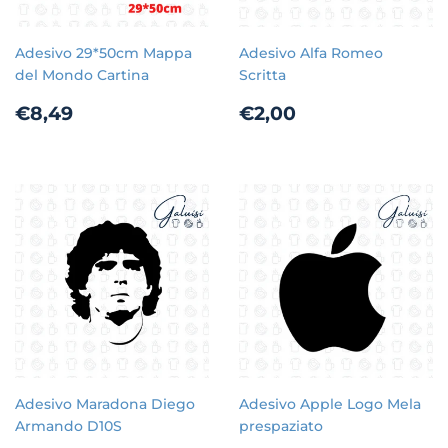
Adesivo 29*50cm Mappa
Adesivo Alfa Romeo
del Mondo Cartina
Scritta
Prezzo
€8,49
Prezzo
€2,00
€8,49
€2,00
di
di
listino
listino
Adesivo Maradona Diego
Adesivo Apple Logo Mela
Armando D10S
prespaziato