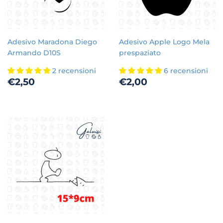
Adesivo Maradona Diego
Adesivo Apple Logo Mela
Armando D10S
prespaziato
2 recensioni
6 recensioni
Prezzo
€2,50
Prezzo
€2,00
€2,50
€2,00
di
di
listino
listino