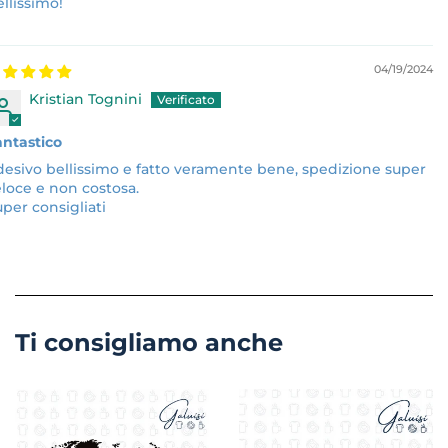
llissimo!
04/19/2024
Kristian Tognini
antastico
esivo bellissimo e fatto veramente bene, spedizione super
loce e non costosa.
per consigliati
Ti consigliamo anche