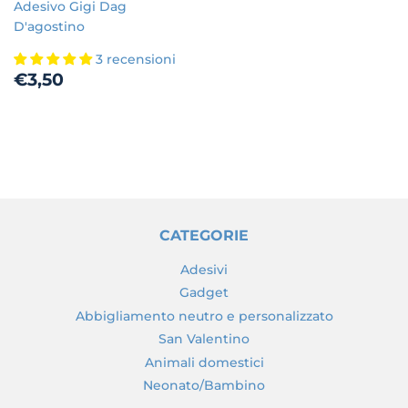
Adesivo Gigi Dag
D'agostino
3 recensioni
Prezzo
€3,50
€3,50
di
listino
CATEGORIE
Adesivi
Gadget
Abbigliamento neutro e personalizzato
San Valentino
Animali domestici
Neonato/Bambino