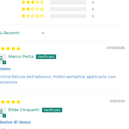
0
0
0
rt by
07/08/2026
Marco Petta
ttimo
tima fattura dell’adesivo, molto semplice applicarlo con
recisione
11/19/2025
Elide Cinquetti
desivo di Vasco