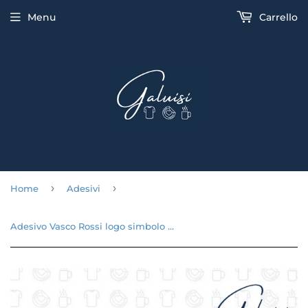
Menu
Carrello
›
›
Home
Adesivi
Adesivo Vasco Rossi logo simbolo Kom Blasco