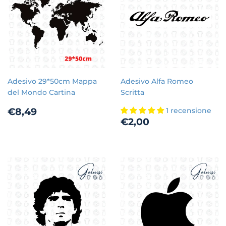
Adesivo 29*50cm Mappa
Adesivo Alfa Romeo
del Mondo Cartina
Scritta
Prezzo
€8,49
€8,49
1 recensione
Prezzo
€2,00
di
€2,00
di
listino
listino