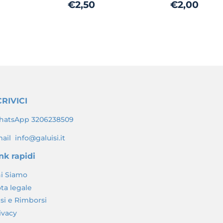
zo
€2,00
Prezzo
€2,50
Prezzo
€2,
€2,50
€2,00
di
di
o
listino
listino
RIVICI
atsApp 3206238509
ail info@galuisi.it
nk rapidi
i Siamo
ta legale
si e Rimborsi
ivacy