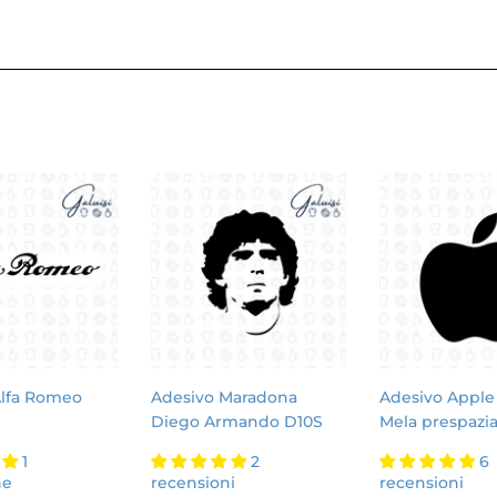
Alfa Romeo
Adesivo Maradona
Adesivo Apple
Diego Armando D10S
Mela prespazi
1
2
6
ne
recensioni
recensioni