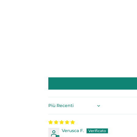
Sort by
Verusca F.