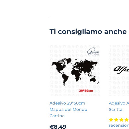
Ti consigliamo anche
Adesivo 29*50cm
Adesivo 
Mappa del Mondo
Scritta
Cartina
Prezzo
€8,49
recensio
€8,49