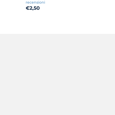
00
recensioni
Prezzo
€2,50
€2,50
di
listino