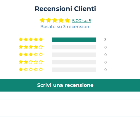
su
Recensioni Clienti
Facebook
5.00 su 5
Basato su 3 recensioni
3
0
0
0
0
Scrivi una recensione