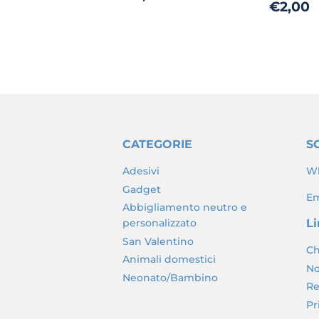
Prez
€2,00
di
di
listino
listin
CATEGORIE
SC
Adesivi
Wh
Gadget
Em
Abbigliamento neutro e
personalizzato
Li
San Valentino
Ch
Animali domestici
No
Neonato/Bambino
Re
Pr