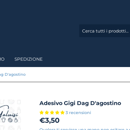
MO
SPEDIZIONE
ag D'agostino
Adesivo Gigi Dag D'agostino
3 recensioni
€3,50
€3,50
Qualora ti servisse una mano non esitare a s