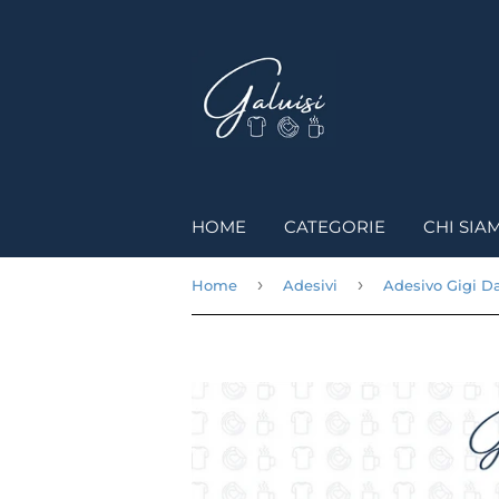
HOME
CATEGORIE
CHI SIA
›
›
Home
Adesivi
Adesivo Gigi D