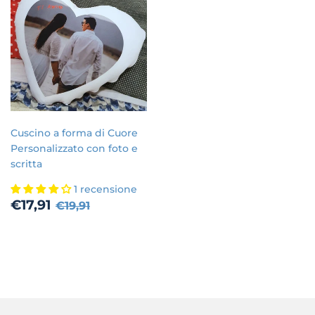
Cuscino a forma di Cuore
Personalizzato con foto e
scritta
1 recensione
Prezzo
€17,91
Prezzo di listino
€19,91
€17,91
€19,91
scontato