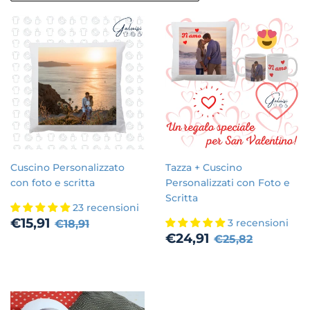
Cuscino Personalizzato
Tazza + Cuscino
con foto e scritta
Personalizzati con Foto e
Scritta
23 recensioni
Prezzo
€15,91
Prezzo di listino
€18,91
€15,91
3 recensioni
€18,91
scontato
Prezzo
€24,91
Prezzo di listi
€25,82
€24,91
€25,82
scontato