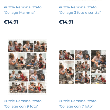
Puzzle Personalizzato
Puzzle Personalizzato
"Collage Mamma"
"Collage 3 foto e scritta"
Prezzo
€14,91
Prezzo
€14,91
€14,91
€14,91
di
di
listino
listino
Puzzle Personalizzato
Puzzle Personalizzato
"Collage con 9 foto"
"Collage con 7 foto"