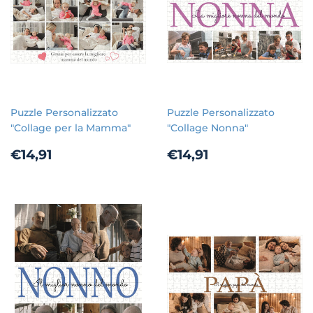
Puzzle Personalizzato
Puzzle Personalizzato
"Collage per la Mamma"
"Collage Nonna"
Prezzo
€14,91
Prezzo
€14,91
€14,91
€14,91
di
di
listino
listino