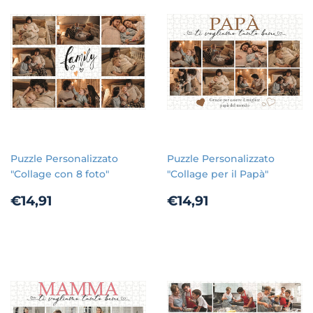
Puzzle Personalizzato
Puzzle Personalizzato
"Collage con 8 foto"
"Collage per il Papà"
Prezzo
€14,91
Prezzo
€14,91
€14,91
€14,91
di
di
listino
listino