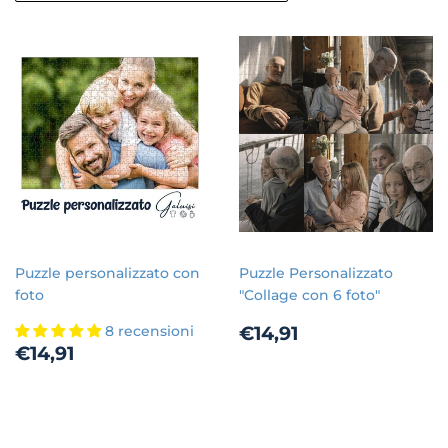
Puzzle personalizzato con
Puzzle Personalizzato
foto
"Collage con 6 foto"
Prezzo
€14,91
€14,91
8 recensioni
Prezzo
€14,91
di
€14,91
di
listino
listino