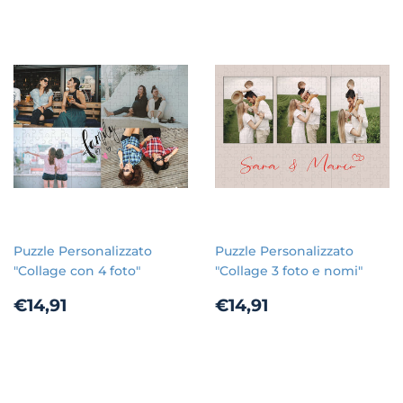
Puzzle Personalizzato
Puzzle Personalizzato
"Collage con 4 foto"
"Collage 3 foto e nomi"
Prezzo
€14,91
Prezzo
€14,91
€14,91
€14,91
di
di
listino
listino