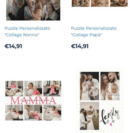
Puzzle Personalizzato
Puzzle Personalizzato
"Collage Nonno"
"Collage Papà"
Prezzo
€14,91
Prezzo
€14,91
€14,91
€14,91
di
di
listino
listino