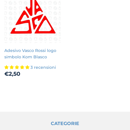
Adesivo Vasco Rossi logo
simbolo Kom Blasco
3 recensioni
Prezzo
€2,50
€2,50
di
listino
CATEGORIE