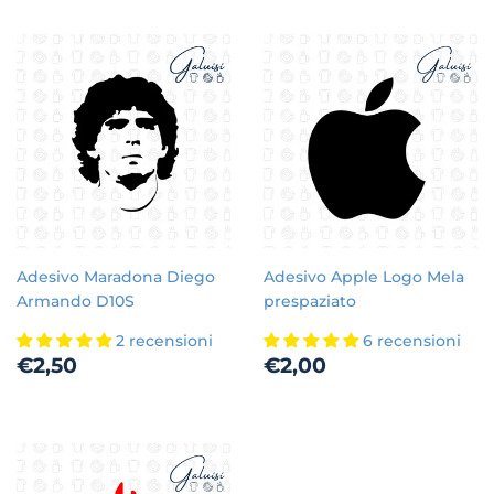
listino
Adesivo Maradona Diego
Adesivo Apple Logo Mela
Armando D10S
prespaziato
2 recensioni
6 recensioni
Prezzo
€2,50
Prezzo
€2,00
€2,50
€2,00
di
di
listino
listino