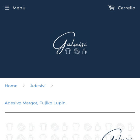
Menu
Carrello
›
›
Home
Adesivi
Adesivo Margot, Fujiko Lupin