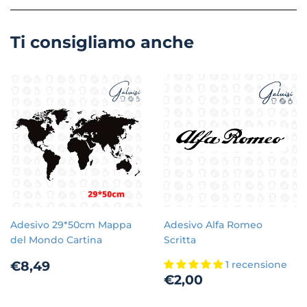
Ti consigliamo anche
Adesivo 29*50cm Mappa
Adesivo Alfa Romeo
del Mondo Cartina
Scritta
Prezzo
€8,49
€8,49
1 recensione
Prezzo
€2,00
di
€2,00
di
listino