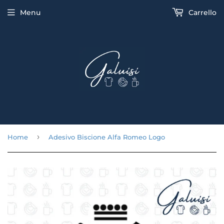
Menu
Carrello
›
Home
Adesivo Biscione Alfa Romeo Logo