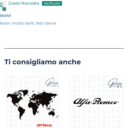
Giada Nunziato
desivi
esivi molto belli, fatti bene
Ti consigliamo anche