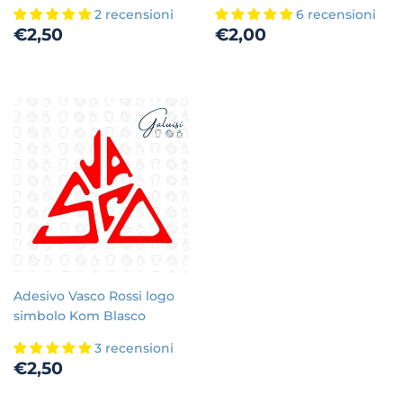
2 recensioni
6 recensioni
Prezzo
€2,50
Prezzo
€2,00
€2,50
€2,00
di
di
listino
listino
Adesivo Vasco Rossi logo
simbolo Kom Blasco
3 recensioni
Prezzo
€2,50
€2,50
di