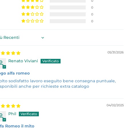
0
0
0
0
rt by
05/31/2026
Renato Viviani
ogo alfa romeo
lto sodisfatto lavoro eseguito bene consegna puntuale,
sponibili anche per richieste extra catalogo
04/02/2025
Phil
fa Romeo il mito