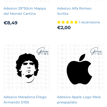
Adesivo 29*50cm Mappa
Adesivo Alfa Romeo
del Mondo Cartina
Scritta
Prezzo
€8,49
€8,49
1 recensione
Prezzo
€2,00
di
€2,00
di
listino
listino
Adesivo Maradona Diego
Adesivo Apple Logo Mela
Armando D10S
prespaziato