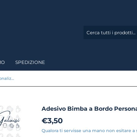
MO
SPEDIZIONE
Adesivo Bimba a Bordo Personalizzato (diversi colori)
Adesivo Bimba a Bordo Personali
€3,50
€3,50
Qualora ti servisse una mano non esitare a s