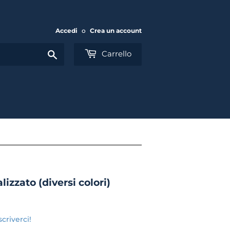
Accedi
o
Crea un account
Cerca
Carrello
zzato (diversi colori)
criverci!