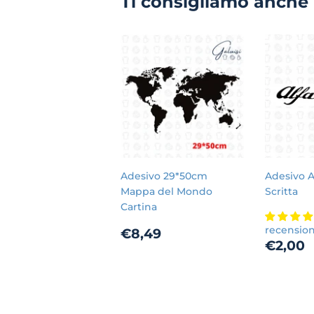
Ti consigliamo anche
Adesivo 29*50cm
Adesivo 
Mappa del Mondo
Scritta
Cartina
Prezzo
€8,49
recensio
€8,49
Prez
€2,00
di
di
listino
listin