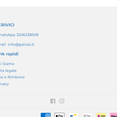
RIVICI
atsApp 3206238509
ail info@galuisi.it
nk rapidi
i Siamo
ta legale
si e Rimborsi
ivacy
Facebook
Instagram