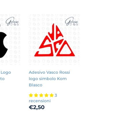
 Logo
Adesivo Vasco Rossi
ato
logo simbolo Kom
Blasco
3
00
recensioni
Prezzo
€2,50
€2,50
di
listino