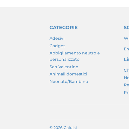
CATEGORIE
SC
Adesivi
Wh
Gadget
Em
Abbigliamento neutro e
personalizzato
Li
San Valentino
Ch
Animali domestici
No
Neonato/Bambino
Re
Pr
© 2026
Galuisi