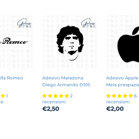
Alfa Romeo
Adesivo Maradona
Adesivo Apple
Diego Armando D10S
Mela prespazi
1
2
6
ne
recensioni
recensioni
zo
€2,00
Prezzo
€2,50
Prezzo
€2,
€2,50
€2,00
di
di
o
listino
listino