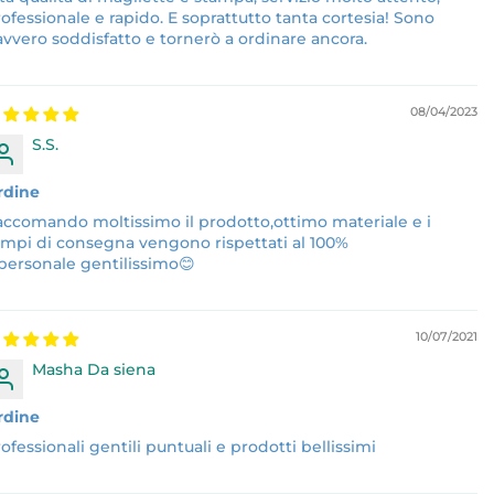
ofessionale e rapido. E soprattutto tanta cortesia! Sono
vvero soddisfatto e tornerò a ordinare ancora.
08/04/2023
S.S.
rdine
accomando moltissimo il prodotto,ottimo materiale e i
empi di consegna vengono rispettati al 100%
 personale gentilissimo😊
10/07/2021
Masha Da siena
rdine
ofessionali gentili puntuali e prodotti bellissimi