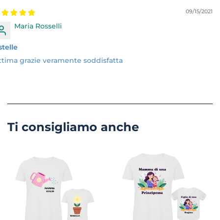
09/15/2021
Maria Rosselli
stelle
ttima grazie veramente soddisfatta
Ti consigliamo anche