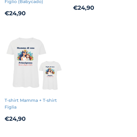
Figlio (Babycado)
Prezzo
€24,90
€24,90
Prezzo
€24,90
€24,90
di
di
listino
listino
T-shirt Mamma + T-shirt
Figlia
Prezzo
€24,90
€24,90
di
listino