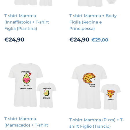
T-shirt Mamma
T-shirt Mamma + Body
(Innaffiatoio) + T-shirt
Figlia (Regina e
Figlia (Piantina)
Principessa)
Prezzo
€24,90
Prezzo
€24,90
Prezzo di list
€29,00
€24,90
€24,90
€29,00
di
scontato
listino
T-shirt Mamma
T-shirt Mamma (Pizza) + T-
(Mamacado) + T-shirt
shirt Figlio (Trancio)