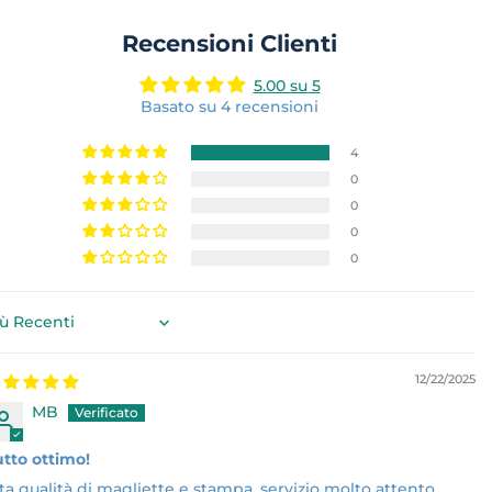
su
Recensioni Clienti
Facebook
5.00 su 5
Basato su 4 recensioni
4
0
0
0
0
rt by
12/22/2025
MB
tto ottimo!
ta qualità di magliette e stampa, servizio molto attento,