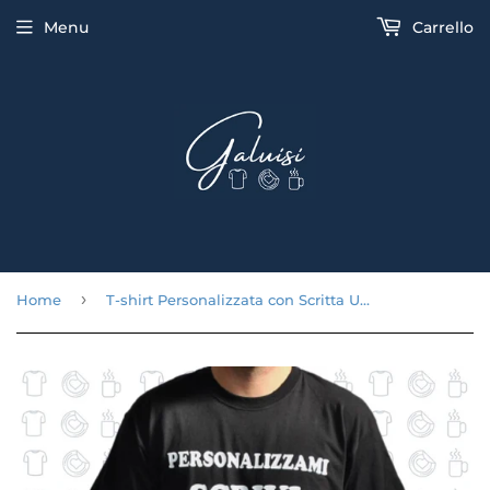
Menu
Carrello
›
Home
T-shirt Personalizzata con Scritta Uomo 100% Cotone