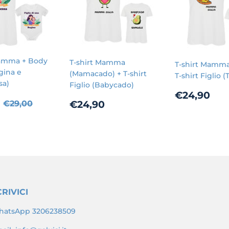
Mamma + Body
T-shirt Mamma
T-shirt Mamma 
gina e
(Mamacado) + T-shirt
T-shirt Figlio (
sa)
Figlio (Babycado)
Prezzo
€2
€24,90
zo
€24,90
Prezzo di listino
€29,00
Prezzo
€24,90
€24,90
di
€29,00
ato
di
listino
listino
RIVICI
atsApp 3206238509