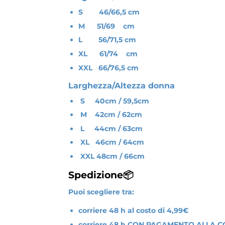
S 46/66,5 cm
M 51/69 cm
L 56/71,5 cm
XL 61/74 cm
XXL 66/76,5 cm
Larghezza/Altezza donna
S 40cm / 59,5cm
M 42cm / 62cm
L 44cm / 63cm
XL 46cm / 64cm
XXL 48cm / 66cm
Spedizione📦
Puoi scegliere tra:
corriere 48 h al costo di 4,99€
corriere 48 h CON PAGAMENTO ALLA CO