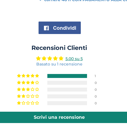
Condividi
Condividi
su
Recensioni Clienti
Facebook
5.00 su 5
Basato su 1 recensione
1
0
0
0
0
Scrivi una recensione