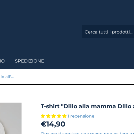
MO
SPEDIZIONE
T-shirt "Dillo alla mamma Dillo all'avvocato"
T-shirt "Dillo alla mamma Dillo 
1 recensione
€14,90
€14,90
Qualora ti servisse una mano non esitare a s