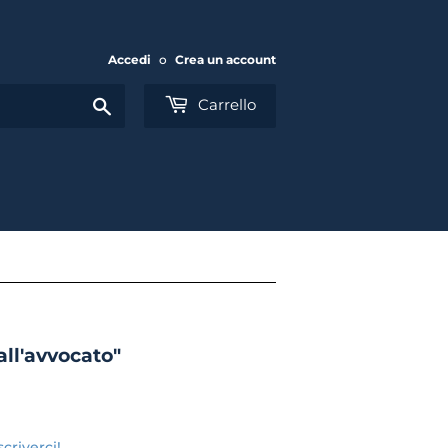
Accedi
o
Crea un account
Cerca
Carrello
all'avvocato"
criverci!