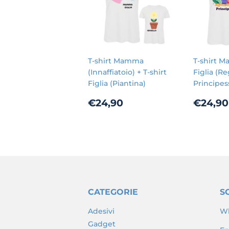
T-shirt Mamma
T-shirt 
(Innaffiatoio) + T-shirt
Figlia (Re
Figlia (Piantina)
Principes
Prezzo
€24,90
Prez
€24,90
€24,90
di
scont
listino
CATEGORIE
SC
Adesivi
Wh
Gadget