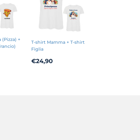
(Pizza) +
T-shirt Mamma + T-shirt
Trancio)
Figlia
4,90
Prezzo
€24,90
€24,90
di
listino