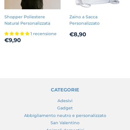
Shopper Poliestere
Zaino a Sacca
Natural Personalizzata
Personalizzato
Prezzo
€8,90
€8,90
1 recensione
Prezzo
€9,90
di
€9,90
di
listino
listino
CATEGORIE
Adesivi
Gadget
Abbigliamento neutro e personalizzato
San Valentino