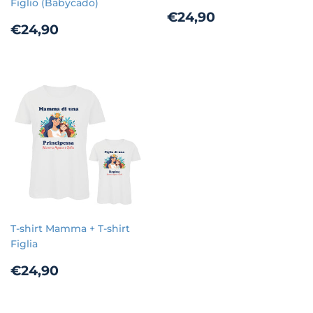
Figlio (Babycado)
Prezzo
€24,90
€24,90
Prezzo
€24,90
€24,90
di
di
listino
listino
T-shirt Mamma + T-shirt
Figlia
Prezzo
€24,90
€24,90
di
listino