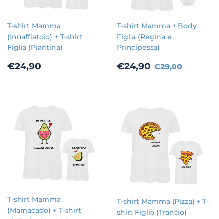
T-shirt Mamma
T-shirt Mamma + Body
(Innaffiatoio) + T-shirt
Figlia (Regina e
Figlia (Piantina)
Principessa)
Prezzo
€24,90
Prezzo
€24,90
Prezzo di list
€29,00
€24,90
€24,90
€29,00
di
scontato
listino
T-shirt Mamma
T-shirt Mamma (Pizza) + T-
(Mamacado) + T-shirt
shirt Figlio (Trancio)