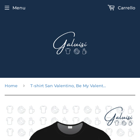
Menu
Carrello
›
Home
T-shirt San Valentino, Be My Valentine