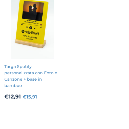
Targa Spotify
personalizzata con Foto e
Canzone + base in
bamboo
Prezzo
€12,91
Prezzo di listino
€15,91
€12,91
€15,91
scontato