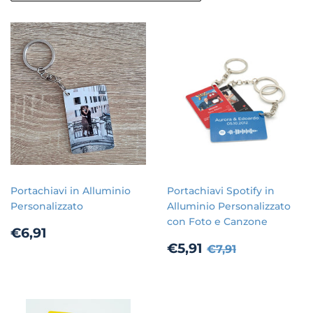
Portachiavi in Alluminio
Portachiavi Spotify in
Personalizzato
Alluminio Personalizzato
con Foto e Canzone
Prezzo
€6,91
€6,91
di
Prezzo
€5,91
Prezzo di listin
€7,91
€5,91
€7,91
listino
scontato